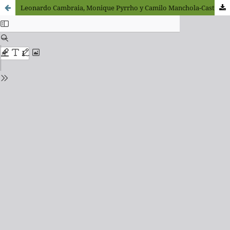
Leonardo Cambraia, Monique Pyrrho y Camilo Manchola-Castillo (2023). Big Data y Salud