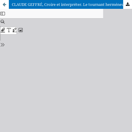
CLAUDE GEFFRÉ, Croire et interpréter. Le tournant herméneutique de la théologie