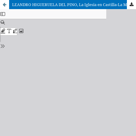
LEANDRO HIGUERUELA DEL PINO, La Iglesia en Castilla-La Mancha. La Diócesis de Toledo en la Edad Contemporánea (1776-1995)