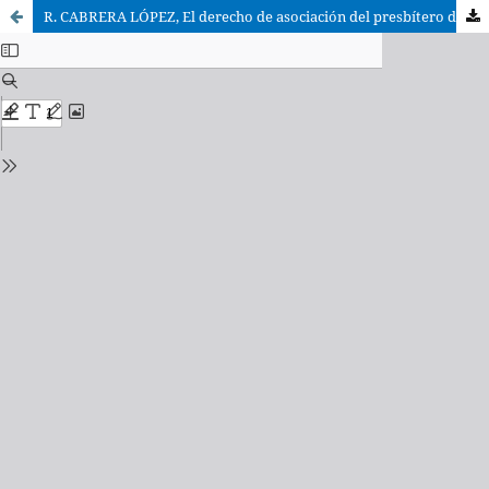
R. CABRERA LÓPEZ, El derecho de asociación del presbítero diocesano