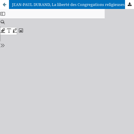
JEAN-PAUL DURAND, La liberté des Congregations religieuses en France