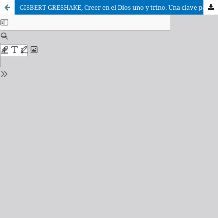
GISBERT GRESHAKE, Creer en el Dios uno y trino. Una clave para entenderlo