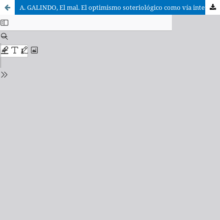
A. GALINDO, El mal. El optimismo soteriológico como vía intermedia entre el pesimismo agnosticista y el optimismo racionalista