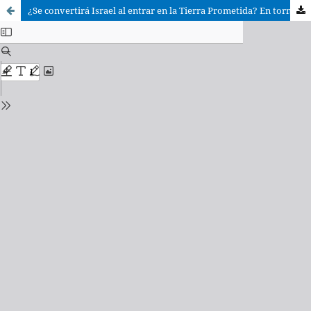
¿Se convertirá Israel al entrar en la Tierra Prometida? En torno a Dt 3,21-22