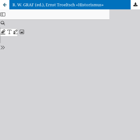
R. W. GRAF (ed.), Ernst Troeltsch «Historismus»