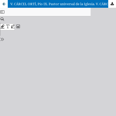
V. CÁRCEL ORTÍ, Pío IX. Pastor universal de la Iglesia. V. CÁRCEL ORTÍ, Juan XXIII. Biografía espiritual del papa de la unidad y de la paz.