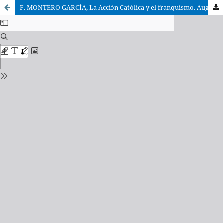
F. MONTERO GARCÍA, La Acción Católica y el franquismo. Auge y crisis de la Acción Católica especializada