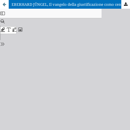
EBERHARD JÜNGEL, Il vangelo della giustificazione como centro della fede cristiana. Uno studio teologico in prospettiva ecumenica