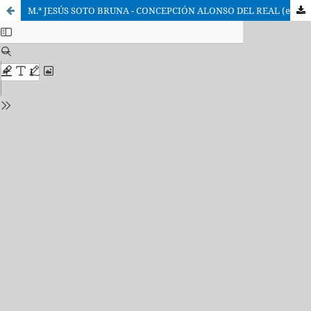
M.ª JESÚS SOTO BRUNA - CONCEPCIÓN ALONSO DEL REAL (eds.), De processione mundi. Estudio y edición crítica del tratado de Domingo Gundisalvo