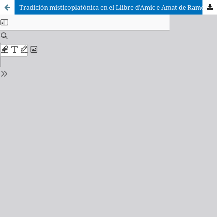
Tradición misticoplatónica en el Llibre d'Amic e Amat de Ramón Llull