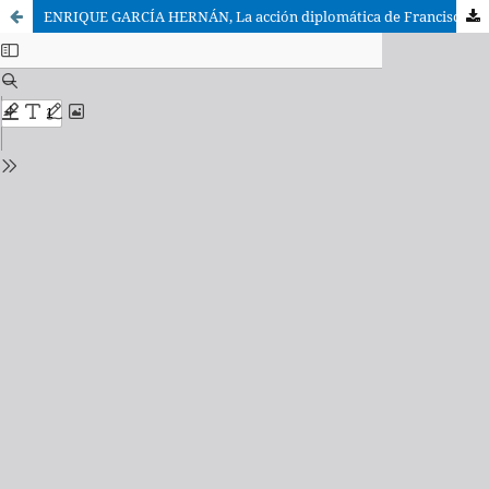
ENRIQUE GARCÍA HERNÁN, La acción diplomática de Francisco de Borja al servicio del Pontificado. 1571-1572