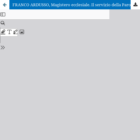
FRANCO ARDUSSO, Magistero ecclesiale. Il servizio della Parola