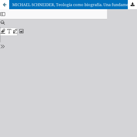
MICHAEL SCHNEIDER, Teología como biografía. Una fundamentación dogmática