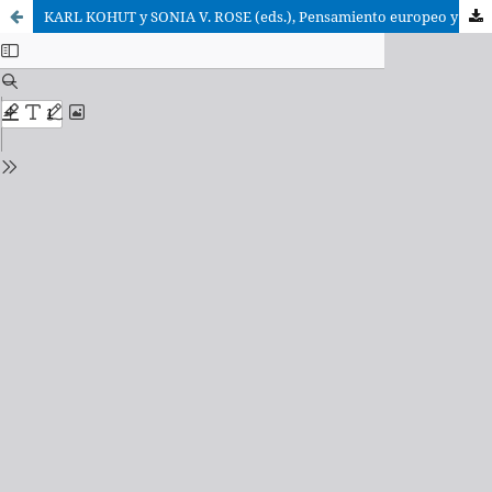
KARL KOHUT y SONIA V. ROSE (eds.), Pensamiento europeo y cultura colonial