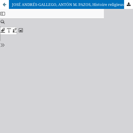
JOSÉ ANDRÉS-GALLEGO, ANTÓN M. PAZOS, Histoire religieuse de l’Espagne. JOSÉ ANDRÉS-GALLEGO, ANTÓN M. PAZOS, La Iglesia en la España contemporánea