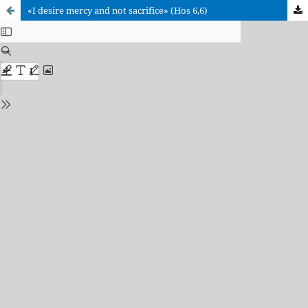
«I desire mercy and not sacrifice» (Hos 6,6)