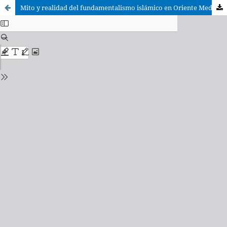
Mito y realidad del fundamentalismo islámico en Oriente Medio: el caso egipcio