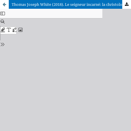
Thomas Joseph White (2018). Le seigneur incarné: la christologie selon saint Thomas d’Aquin