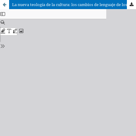
La nueva teología de la cultura: los cambios de lenguaje de los documentos oficiales de la Iglesia, a partir del Vaticano II