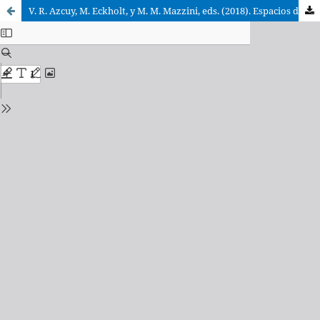
V. R. Azcuy, M. Eckholt, y M. M. Mazzini, eds. (2018). Espacios de Paz