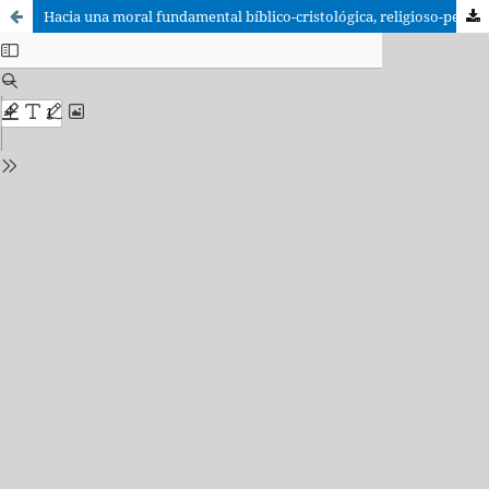
Hacia una moral fundamental bíblico-cristológica, religioso-personalista y dialógico-responsorial (OT 16)