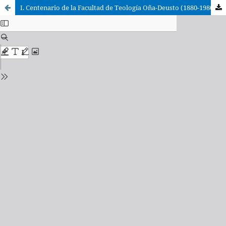
I. Centenario de la Facultad de Teología Oña-Deusto (1880-1980)