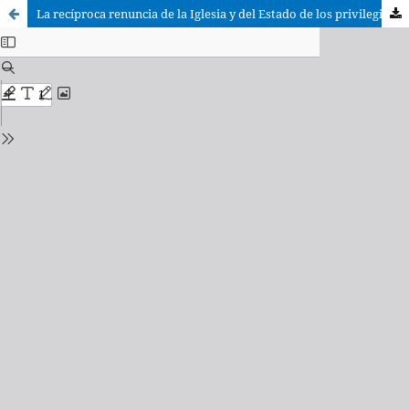
La recíproca renuncia de la Iglesia y del Estado de los privilegios del fuero y de presentación de obispos