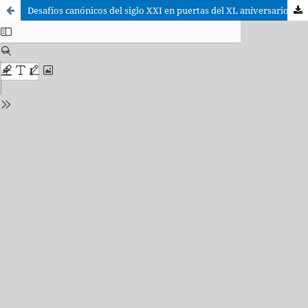
Desafíos canónicos del siglo XXI en puertas del XL aniversario del Código de Derecho Canónico