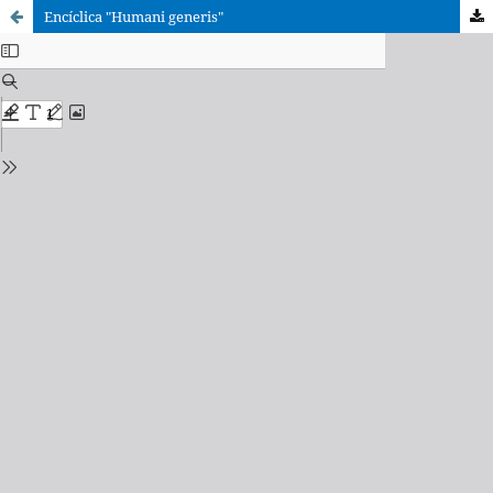
Encíclica "Humani generis"