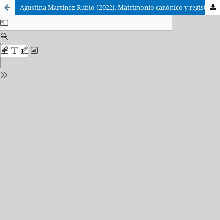
Agustina Martínez Rubio (2022). Matrimonio canónico y registro civil