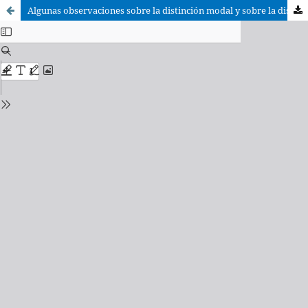
Algunas observaciones sobre la distinción modal y sobre la distinción escotística "Formalis ex natura rei"