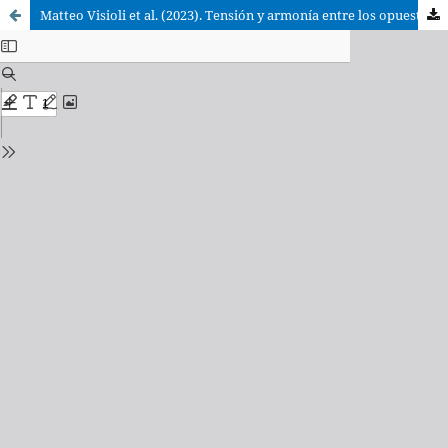
Matteo Visioli et al. (2023). Tensión y armonía entre los opuestos