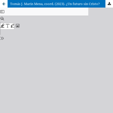
Tomás J. Marín Mena, coord. (2023). ¿Un futuro sin Cristo?