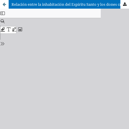
Relación entre la inhabitación del Espíritu Santo y los dones creados de la justificación