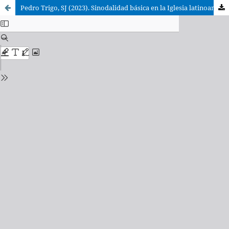
Pedro Trigo, SJ (2023). Sinodalidad básica en la Iglesia latinoamericana