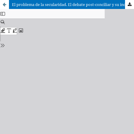
El problema de la secularidad. El debate post-conciliar y su incidencia en el CIC