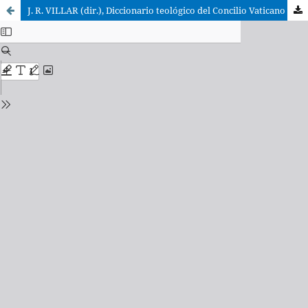
J. R. VILLAR (dir.), Diccionario teológico del Concilio Vaticano II