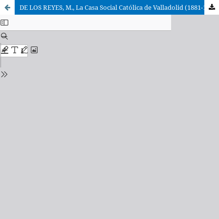
DE LOS REYES, M., La Casa Social Católica de Valladolid (1881-1946). Renovación social y presencia cristiana