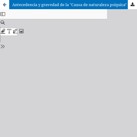
Antecedencia y gravedad de la "Causa de naturaleza psíquica" del canon 1095,3.º en supuestas de homosexualidad. Consideraciones en torno a la sentencia rotal c. Verginelli de 26 de noviembre de 2010