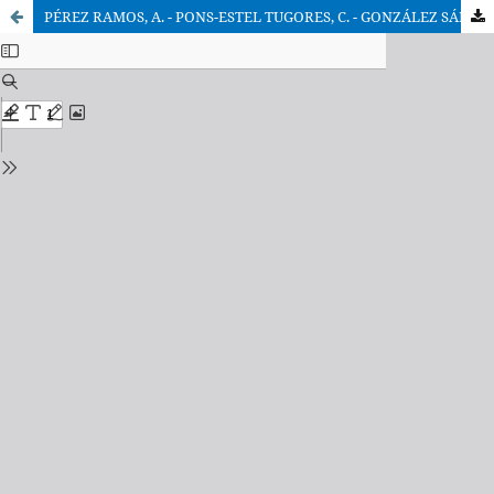
PÉREZ RAMOS, A. - PONS-ESTEL TUGORES, C. - GONZÁLEZ SÁNCHEZ, M., Patología del consentimiento matrimonial. Rota Romana: Jurisprudencia 1990-2005