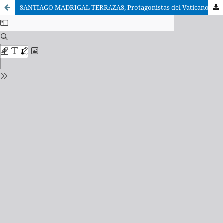
SANTIAGO MADRIGAL TERRAZAS, Protagonistas del Vaticano II. Galería de retratos y episodios conciliares