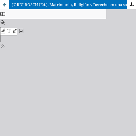
JORDI BOSCH (Ed.). Matrimonio, Religión y Derecho en una sociedad en cambio. Actas de las XXXV Jornadas de Actualidad Canónica, organizadas por la Asociación Española de Canonistas en Madrid, del 8 al 10 de abril de 2015. Ed. Dykinson, Madrid 2015