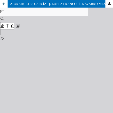
A. ARAHUETES GARCÍA - J. LÓPEZ FRANCO - Í. NAVARRO MENDIZÁBAL - R. M.ª SANZ DE DIEGO, S.J., 50 años ICADE (1960-2010). Muchas vidas en un proyecto.