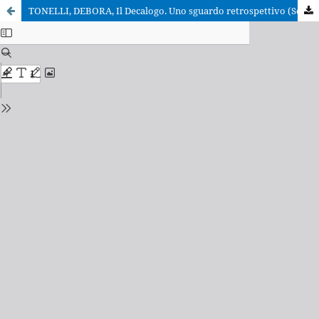
TONELLI, DEBORA, Il Decalogo. Uno sguardo retrospettivo (Scienze religiose)