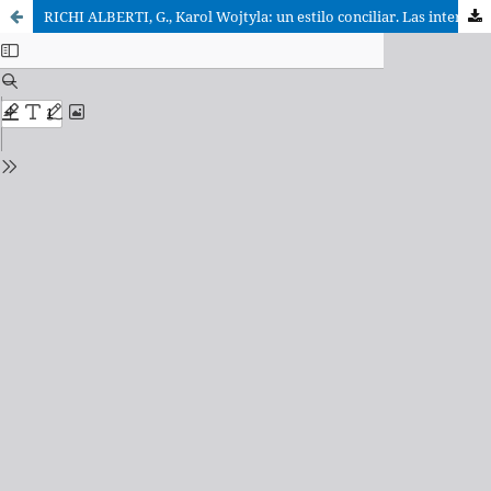
RICHI ALBERTI, G., Karol Wojtyla: un estilo conciliar. Las intervenciones de K. Wojtyla en el Concilio Vaticano II