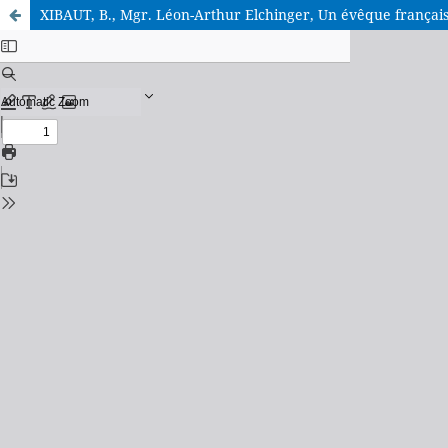
XIBAUT, B., Mgr. Léon-Arthur Elchinger, Un évêque français