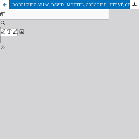
RODRÍGUEZ-ARIAS, DAVID - MOUTEL, GRÉGOIRE - HERVÉ, CHRISTIAN (eds.), Ética y experimentación con seres humanos