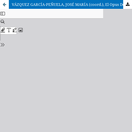
VÁZQUEZ GARCÍA-PEÑUELA, JOSÉ MARÍA (coord.), El Opus Dei ante el derecho estatal. Materiales para un estudio de Derecho comparado