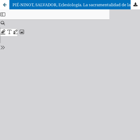
PIÉ-NINOT, SALVADOR, Eclesiología. La sacramentalidad de la comunidad cristiana