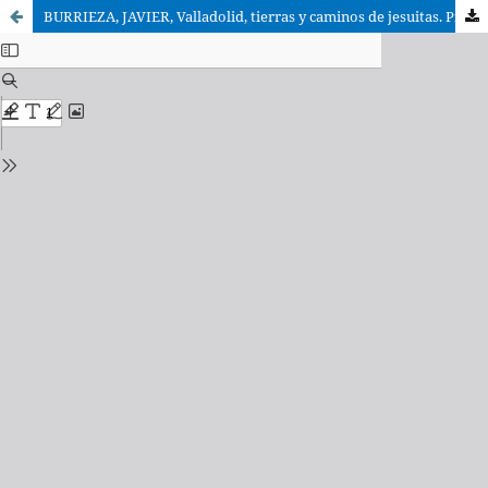
BURRIEZA, JAVIER, Valladolid, tierras y caminos de jesuitas. Presencia de la Compañía de Jesús en la provincia de Valladolid, 1545-1767